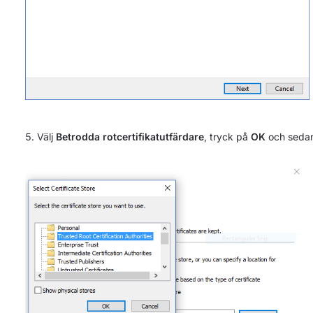
Välj
Betrodda rotcertifikatutfärdare
, tryck på
OK
och seda