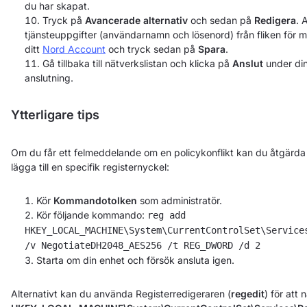
du har skapat.
Tryck på
Avancerade alternativ
och sedan på
Redigera
. 
tjänsteuppgifter (användarnamn och lösenord) från fliken för ma
ditt
Nord Account
och tryck sedan på
Spara
.
Gå tillbaka till nätverkslistan och klicka på
Anslut
under di
anslutning.
Ytterligare tips
Om du får ett felmeddelande om en policykonflikt kan du åtgärd
lägga till en specifik registernyckel:
Kör
Kommandotolken
som administratör.
Kör följande kommando:
reg add
HKEY_LOCAL_MACHINE\System\CurrentControlSet\Service
/v NegotiateDH2048_AES256 /t REG_DWORD /d 2
Starta om din enhet och försök ansluta igen.
Alternativt kan du använda Registerredigeraren (
regedit
) för att n