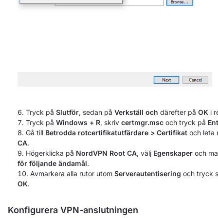
Tryck på
Slutför
, sedan på
Verkställ och
därefter på
OK
i r
Tryck på
Windows + R
, skriv
certmgr.msc
och tryck på
En
Gå till
Betrodda rotcertifikatutfärdare > Certifikat
och leta
CA
.
Högerklicka på
NordVPN Root CA
, välj
Egenskaper
och ma
för följande ändamål
.
Avmarkera alla rutor utom
Serverautentisering
och tryck 
OK
.
Konfigurera VPN-anslutningen