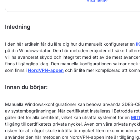
Visa hela
Inledning
I den här artikeln får du lära dig hur du manuellt konfigurerar en
I
på din Windows-dator. Den här metoden erbjuder ett säkert alter
vill ha avancerat skydd och integritet med ett av de mest avance
finns tillgängliga idag. Den manuella konfigurationen saknar dock 
som finns i
NordVPN-appen
och är lite mer komplicerad att kom
Innan du börjar:
Manuella Windows-konfigurationer kan behöva använda 3DES-CB
av systembegränsningar. När certifikatet installeras i Betrodda rot
gäller det för alla certifikat, vilket kan utsätta systemet för en
MIT
tillgång till certifikatets privata nyckel. Även om våra privata nyc
risken för att något skulle inträffa är mycket liten rekommenderar 
använder den här metoden om NordVPN-appen inte är tillgänglig