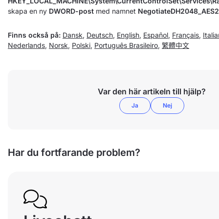
HKEY_LOCAL_MACHINE\System\CurrentControlSet\Services\R
skapa en ny
DWORD-post
med namnet
NegotiateDH2048_AES
Finns också på:
Dansk
,
Deutsch
,
English
,
Español
,
Français
,
Itali
Nederlands
,
Norsk
,
Polski
,
Português Brasileiro
,
繁體中文
Var den här artikeln till hjälp?
Ja
Nej
Har du fortfarande problem?