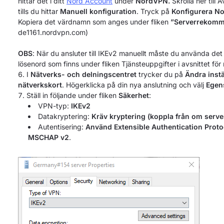
hittar det i ditt
Nord Account
under
NordVPN.
Skrolla ner till
tills du hittar
Manuell konfiguration
. Tryck på
Konfigurera N
Kopiera det värdnamn som anges under fliken
”Serverrekomm
de1161.nordvpn.com)
OBS
: När du ansluter till IKEv2 manuellt måste du använda d
lösenord som finns under fliken Tjänsteuppgifter i avsnittet för
I
Nätverks- och delningscentret
trycker du på
Ändra instä
nätverkskort
. Högerklicka på din nya anslutning och välj
Egen
Ställ in följande under fliken
Säkerhet
:
VPN-typ:
IKEv2
Datakryptering:
Kräv kryptering (koppla från om serve
Autentisering:
Använd Extensible Authentication Proto
MSCHAP v2
.