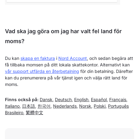
Vad ska jag göra om jag har valt fel land för
moms?
Du kan
skapa en faktura
i
Nord Account
, och sedan begära att
få tillbaka momsen på ditt lokala skattekontor. Alternativt kan
vår support utfärda en återbetalning
för din betalning. Därefter
kan du prenumerera på vår tjänst igen och välja rätt land för
moms.
Finns också på:
Dansk
,
Deutsch
,
English
,
Español
,
Français
,
Italiano
,
日本語
,
한국어
,
Nederlands
,
Norsk
,
Polski
,
Português
Brasileiro
,
繁體中文