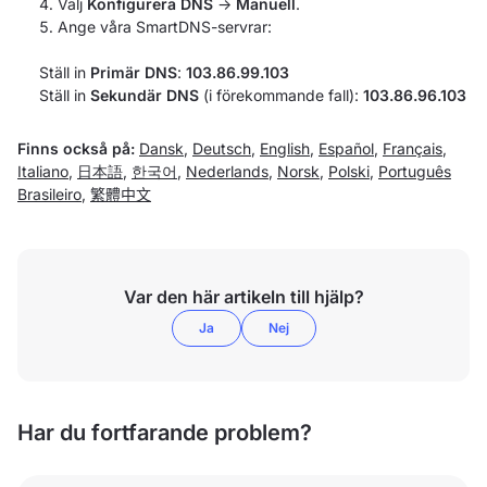
Välj
Konfigurera DNS
->
Manuell
.
Ange våra SmartDNS-servrar:
Ställ in
Primär
DNS
:
103.86.99.103
Ställ in
Sekundär
DNS
(i förekommande fall):
103.86.96.103
Finns också på:
Dansk
,
Deutsch
,
English
,
Español
,
Français
,
Italiano
,
日本語
,
한국어
,
Nederlands
,
Norsk
,
Polski
,
Português
Brasileiro
,
繁體中文
Var den här artikeln till hjälp?
Ja
Nej
Har du fortfarande problem?