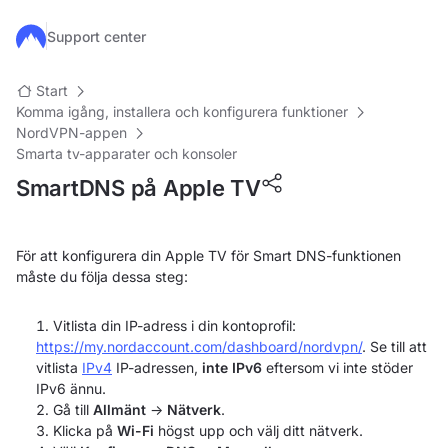
Hoppa till huvudinnehåll
Support center
Start
Komma igång, installera och konfigurera funktioner
NordVPN-appen
Smarta tv-apparater och konsoler
SmartDNS på Apple TV
För att konfigurera din Apple TV för Smart DNS-funktionen
måste du följa dessa steg:
Vitlista din IP-adress i din kontoprofil:
https://my.nordaccount.com/dashboard/nordvpn/
. Se till att
vitlista
IPv4
IP-adressen,
inte IPv6
eftersom vi inte stöder
IPv6 ännu.
Gå till
Allmänt
->
Nätverk
.
Klicka på
Wi-Fi
högst upp och välj ditt nätverk.