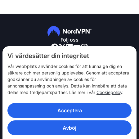
Följ oss
Vi värdesätter din integritet
Vår webbplats använder cookies för att kunna ge dig en
säkrare och mer personlig upplevelse. Genom att acceptera
godkänner du användningen av cookies för
NordVPN
annonsanpassning och analys. Detta kan innebära att data
Engagera dig
delas med tredjepartspartner. Läs mer i vår
Cookiepolicy
.
Hjälp
Acceptera
Upptäck
VPN-APPAR
Avböj