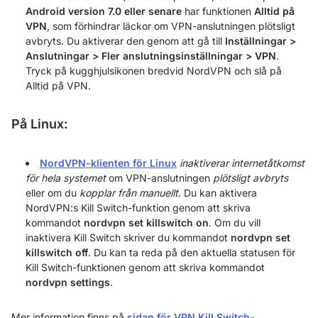
Android version 7.0 eller senare
har funktionen
Alltid på
VPN
, som förhindrar läckor om VPN-anslutningen plötsligt
avbryts. Du aktiverar den genom att gå till
Inställningar >
Anslutningar > Fler anslutningsinställningar > VPN
.
Tryck på kugghjulsikonen bredvid NordVPN och slå på
Alltid på VPN.
På Linux:
NordVPN-klienten för Linux
inaktiverar internetåtkomst
för hela systemet
om VPN-anslutningen
plötsligt avbryts
eller om du
kopplar från manuellt
. Du kan aktivera
NordVPN:s Kill Switch-funktion genom att skriva
kommandot
nordvpn set killswitch on
. Om du vill
inaktivera Kill Switch skriver du kommandot
nordvpn set
killswitch off
. Du kan ta reda på den aktuella statusen för
Kill Switch-funktionen genom att skriva kommandot
nordvpn settings
.
Mer information finns på
sidan för VPN Kill Switch-