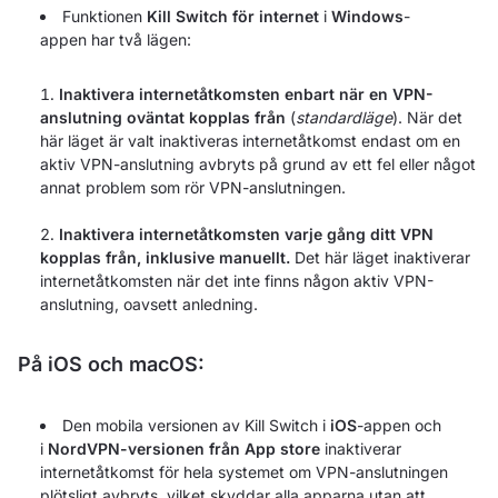
Funktionen
Kill Switch för internet
i
Windows
-
appen har två lägen:
Inaktivera internetåtkomsten enbart när en VPN-
anslutning oväntat kopplas från
(
standardläge
). När det
här läget är valt inaktiveras internetåtkomst endast om en
aktiv VPN-anslutning avbryts på grund av ett fel eller något
annat problem som rör VPN-anslutningen.
Inaktivera internetåtkomsten varje gång ditt VPN
kopplas från, inklusive manuellt.
Det här läget inaktiverar
internetåtkomsten när det inte finns någon aktiv VPN-
anslutning, oavsett anledning.
På iOS och macOS:
Den mobila versionen av Kill Switch i
iOS
-appen och
i
NordVPN-versionen från App store
inaktiverar
internetåtkomst för hela systemet om VPN-anslutningen
plötsligt avbryts, vilket skyddar alla apparna utan att