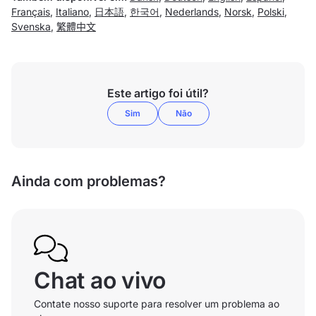
Français
,
Italiano
,
日本語
,
한국어
,
Nederlands
,
Norsk
,
Polski
,
Svenska
,
繁體中文
Este artigo foi útil?
Sim
Não
Ainda com problemas?
Chat ao vivo
Contate nosso suporte para resolver um problema ao