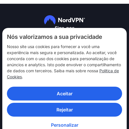
Siga-nos
Nós valorizamos a sua privacidade
Nosso site usa cookies para fornecer a você uma
experiência mais segura e personalizada. Ao aceitar, você
concorda com o uso dos cookies para personalização de
anúncios e analytics. Isto pode envolver o compartilhamento
NordVPN
de dados com terceiros. Saiba mais sobre nossa
Política de
Interaja
Cookies
.
Ajuda
Aceitar
Descubra
APLICATIVOS DE VPN
Rejeitar
Personalizar
© 2026 Nord Security. Todos os direitos reservados