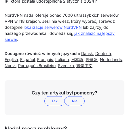
IP
, która została udostępniona 2 stycznia 2024 r.
NordVPN nadal oferuje ponad 7000 ultraszybkich serwerów
VPN w 118 krajach. Jeśli nie wiesz, który wybrać, sprawdź
dostępne
lokalizacje serwerów NordVPN
lub zajrzyj do
naszego przewodnika i dowiedz się,
jak znaleźć najlepszy
serwer
.
Dostępne również w innych językach:
Dansk
,
Deutsch
,
English
,
Español
,
Français
,
Italiano
,
日本語
,
한국어
,
Nederlands
,
Norsk
,
Português Brasileiro
,
Svenska
,
繁體中文
Czy ten artykuł był pomocny?
Tak
Nie
Nadal masz problemy?