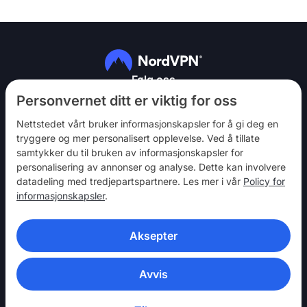
Følg oss
Personvernet ditt er viktig for oss
Nettstedet vårt bruker informasjonskapsler for å gi deg en
tryggere og mer personalisert opplevelse. Ved å tillate
samtykker du til bruken av informasjonskapsler for
personalisering av annonser og analyse. Dette kan involvere
NordVPN
datadeling med tredjepartspartnere. Les mer i vår
Policy for
Bli med
informasjonskapsler
.
Hjelp
Aksepter
Oppdag
VPN-APPER
Avvis