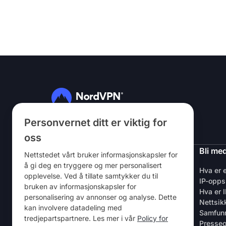
Personvernet ditt er viktig for
Følg oss
oss
NordVPN
Bli me
Nettstedet vårt bruker informasjonskapsler for
å gi deg en tryggere og mer personalisert
Om oss
Hva er 
opplevelse. Ved å tillate samtykker du til
Karriere
IP-opps
bruken av informasjonskapsler for
VPN – kostnadsfri prøveversjon
Hva er 
personalisering av annonser og analyse. Dette
VPN-rutere
Nettsik
kan involvere datadeling med
Anmeldelser
Samfun
tredjepartspartnere. Les mer i vår
Policy for
Rabatt for studenter og ansatte
Presse