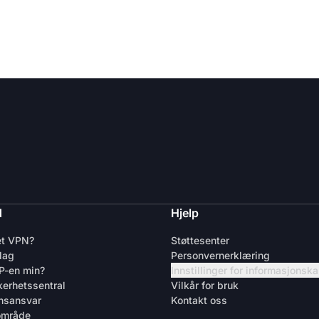
d
Hjelp
et VPN?
Støttesenter
lag
Personvernerklæring
IP-en min?
Innstillinger for informasjonsk
kerhetssentral
Vilkår for bruk
nsansvar
Kontakt oss
område