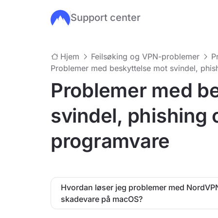
Support center
Hopp til hovedinnhold
Hjem
Feilsøking og VPN-problemer
P
Problemer med beskyttelse mot svindel, phis
Problemer med be
svindel, phishing 
programvare
Hvordan løser jeg problemer med NordVPNs
skadevare på macOS?