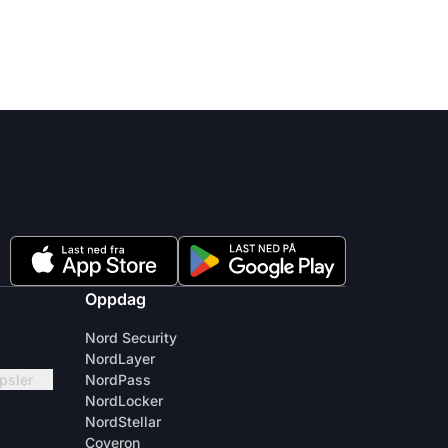
Oppdag
Nord Security
NordLayer
apsler
NordPass
NordLocker
NordStellar
Coveron