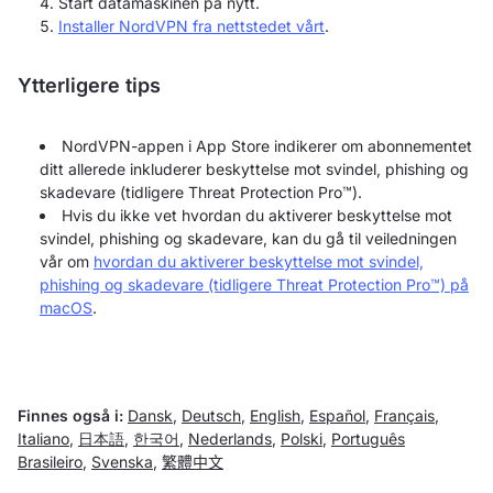
Start datamaskinen på nytt.
Installer NordVPN fra nettstedet vårt
.
Ytterligere tips
NordVPN-appen i App Store indikerer om abonnementet
ditt allerede inkluderer beskyttelse mot svindel, phishing og
skadevare (tidligere Threat Protection Pro™).
Hvis du ikke vet hvordan du aktiverer beskyttelse mot
svindel, phishing og skadevare, kan du gå til veiledningen
vår om
hvordan du aktiverer beskyttelse mot svindel,
phishing og skadevare (tidligere Threat Protection Pro™) på
macOS
.
Finnes også i:
Dansk
,
Deutsch
,
English
,
Español
,
Français
,
Italiano
,
日本語
,
한국어
,
Nederlands
,
Polski
,
Português
Brasileiro
,
Svenska
,
繁體中文