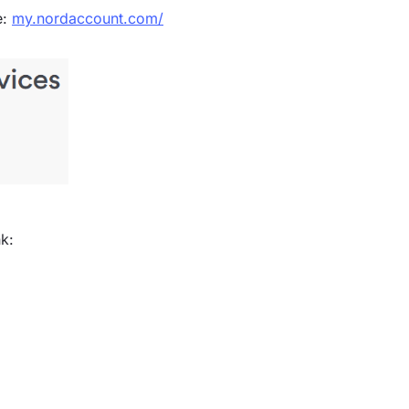
e:
my.nordaccount.com/
k: