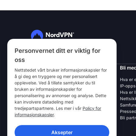
Personvernet ditt er viktig for
Følg oss
oss
NordVPN
Bli me
Nettstedet vårt bruker informasjonskapsler for
å gi deg en tryggere og mer personalisert
Om oss
Hva er 
opplevelse. Ved å tillate samtykker du til
Karriere
IP-opps
bruken av informasjonskapsler for
VPN – kostnadsfri prøveversjon
Hva er 
personalisering av annonser og analyse. Dette
VPN-rutere
Nettsik
kan involvere datadeling med
Anmeldelser
Samfun
tredjepartspartnere. Les mer i vår
Policy for
Rabatt for studenter og ansatte
Presse
informasjonskapsler
.
Hvor kan det kjøpes
Bli part
Verv en venn
Aksepter
VPN-APPER