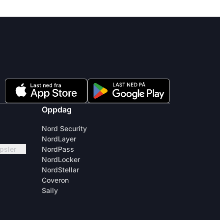
Oppdag
Nord Security
NordLayer
apsler
NordPass
NordLocker
NordStellar
Coveron
Saily