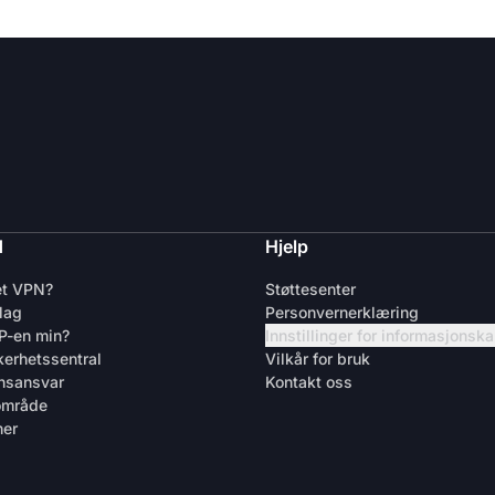
d
Hjelp
et VPN?
Støttesenter
lag
Personvernerklæring
IP-en min?
Innstillinger for informasjonsk
kerhetssentral
Vilkår for bruk
nsansvar
Kontakt oss
område
ner