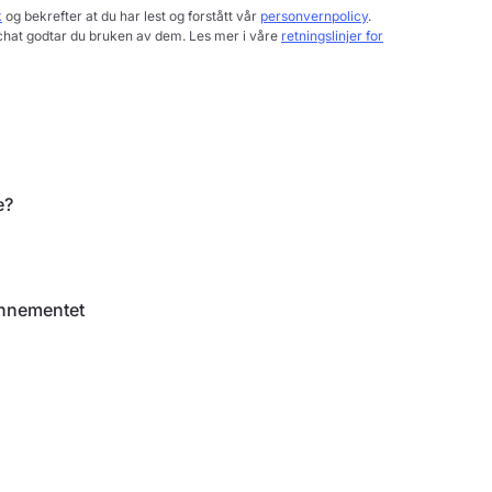
k
og bekrefter at du har lest og forstått vår
personvernpolicy
.
chat godtar du bruken av dem. Les mer i våre
retningslinjer for
e?
onnementet