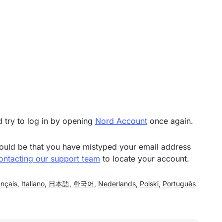
 try to log in by opening
Nord Account
once again.
t could be that you have mistyped your email address
ontacting our support team
to locate your account.
ançais
,
Italiano
,
日本語
,
한국어
,
Nederlands
,
Polski
,
Português