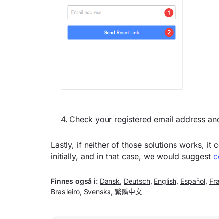
Check your registered email address and
Lastly, if neither of those solutions works, i
initially, and in that case, we would suggest
c
Finnes også i:
Dansk
,
Deutsch
,
English
,
Español
,
Fr
Brasileiro
,
Svenska
,
繁體中文