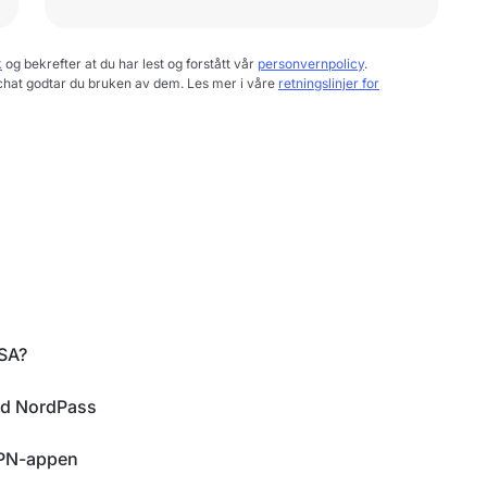
k
og bekrefter at du har lest og forstått vår
personvernpolicy
.
chat godtar du bruken av dem. Les mer i våre
retningslinjer for
USA?
ed NordPass
dVPN-appen