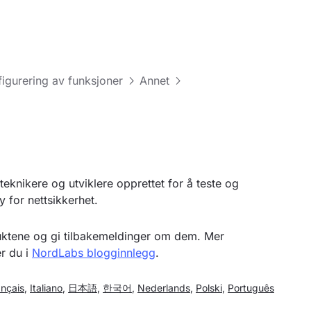
figurering av funksjoner
Annet
knikere og utviklere opprettet for å teste og
 for nettsikkerhet.
duktene og gi tilbakemeldinger om dem. Mer
r du i
NordLabs blogginnlegg
.
ançais
,
Italiano
,
日本語
,
한국어
,
Nederlands
,
Polski
,
Português