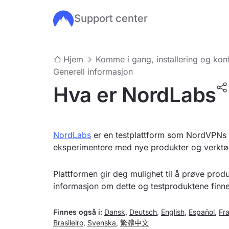
Support center
Hopp til hovedinnhold
Hjem
Komme i gang, installering og kon
Generell informasjon
Hva er NordLabs
NordLabs
er en testplattform som NordVPNs te
eksperimentere med nye produkter og verktøy
Plattformen gir deg mulighet til å prøve pro
informasjon om dette og testproduktene finne
Finnes også i:
Dansk
,
Deutsch
,
English
,
Español
,
Fr
Brasileiro
,
Svenska
,
繁體中文