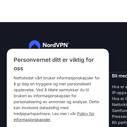
Personvernet ditt er viktig for
Følg oss
oss
NordVPN
Bli me
Nettstedet vårt bruker informasjonskapsler for
å gi deg en tryggere og mer personalisert
Om oss
Hva er 
opplevelse. Ved å tillate samtykker du til
Karriere
IP-opps
bruken av informasjonskapsler for
VPN – kostnadsfri prøveversjon
Hva er 
personalisering av annonser og analyse. Dette
VPN-rutere
Nettsik
kan involvere datadeling med
Anmeldelser
Samfun
tredjepartspartnere. Les mer i vår
Policy for
Rabatt for studenter og ansatte
Presse
informasjonskapsler
.
Hvor kan det kjøpes
Bli part