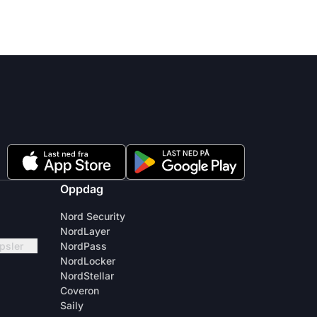
Oppdag
Nord Security
NordLayer
apsler
NordPass
NordLocker
NordStellar
Coveron
Saily