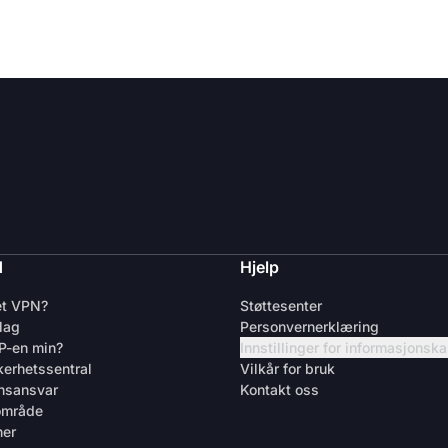
d
Hjelp
et VPN?
Støttesenter
lag
Personvernerklæring
IP-en min?
Innstillinger for informasjonsk
kerhetssentral
Vilkår for bruk
nsansvar
Kontakt oss
område
ner