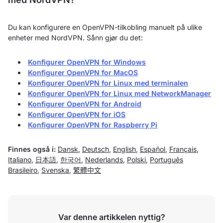
Du kan konfigurere en OpenVPN-tilkobling manuelt på ulike
enheter med NordVPN. Sånn gjør du det:
Konfigurer OpenVPN for Windows
Konfigurer OpenVPN for MacOS
Konfigurer OpenVPN for Linux med terminalen
Konfigurer OpenVPN for Linux med NetworkManager
Konfigurer OpenVPN for Android
Konfigurer OpenVPN for iOS
Konfigurer OpenVPN for Raspberry Pi
Finnes også i:
Dansk
,
Deutsch
,
English
,
Español
,
Français
,
Italiano
,
日本語
,
한국어
,
Nederlands
,
Polski
,
Português
Brasileiro
,
Svenska
,
繁體中文
Var denne artikkelen nyttig?