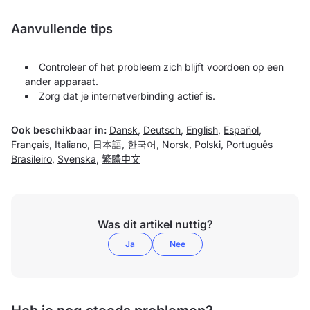
Aanvullende tips
Controleer of het probleem zich blijft voordoen op een
ander apparaat.
Zorg dat je internetverbinding actief is.
Ook beschikbaar in:
Dansk
,
Deutsch
,
English
,
Español
,
Français
,
Italiano
,
日本語
,
한국어
,
Norsk
,
Polski
,
Português
Brasileiro
,
Svenska
,
繁體中文
Was dit artikel nuttig?
Ja
Nee