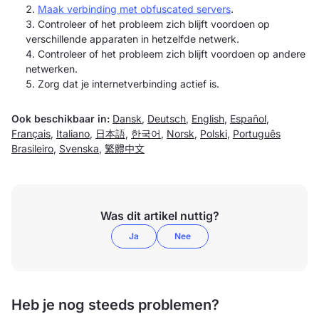
Maak verbinding met obfuscated servers
.
Controleer of het probleem zich blijft voordoen op
verschillende apparaten in hetzelfde netwerk.
Controleer of het probleem zich blijft voordoen op andere
netwerken.
Zorg dat je internetverbinding actief is.
Ook beschikbaar in:
Dansk
,
Deutsch
,
English
,
Español
,
Français
,
Italiano
,
日本語
,
한국어
,
Norsk
,
Polski
,
Português
Brasileiro
,
Svenska
,
繁體中文
Was dit artikel nuttig?
Ja
Nee
Heb je nog steeds problemen?