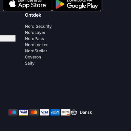
Ontdek
Nord Security
NordLayer
NordPass
NordLocker
NordStellar
Coveron
Saily