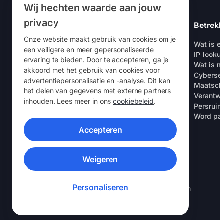
Wij hechten waarde aan jouw
privacy
NordVPN
Betrek
Onze website maakt gebruik van cookies om je
Over ons
Wat is 
een veiligere en meer gepersonaliseerde
Vacatures
IP-look
ervaring te bieden. Door te accepteren, ga je
Gratis VPN-proefperiode
Wat is m
akkoord met het gebruik van cookies voor
VPN-routers
Cyberse
advertentiepersonalisatie en -analyse. Dit kan
Beoordelingen
Maatsch
het delen van gegevens met externe partners
Korting voor studenten & werknemers
Verantw
inhouden. Lees meer in ons
cookiebeleid
.
Waar te koop
Persrui
Een vriend uitnodigen
Word pa
Accepteren
VPN-APPS
Weigeren
Personaliseren
© 2026 Nord Security. Alle rechten voorbehouden