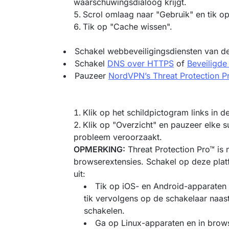
waarschuwingsdialoog krijgt.
Scrol omlaag naar "Gebruik" en tik op
Tik op "Cache wissen".
Schakel webbeveiligingsdiensten van der
Schakel
DNS over HTTPS
of
Beveiligd
Pauzeer
NordVPN’s Threat Protection P
Klik op het schildpictogram links in
Klik op "Overzicht" en pauzeer elke s
probleem veroorzaakt.
OPMERKING:
Threat Protection Pro™ is 
browserextensies. Schakel op deze platf
uit:
Tik op iOS- en Android-apparaten
tik vervolgens op de schakelaar naast
schakelen.
Ga op Linux-apparaten en in browse