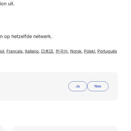
on uit.
n op hetzelfde netwerk.
ol
,
Français
,
Italiano
,
日本語
,
한국어
,
Norsk
,
Polski
,
Português
Ja
Nee