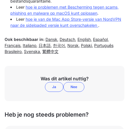
bestandsquarantaine.
Leer
hoe je problemen met Bescherming tegen scams,
phishing en malware op macOS kunt oplossen
.
Leer
hoe je van de Mac App Store-versie van NordVPN
naar de sideloaded versie kunt overschakelen
.
Ook beschikbaar in:
Dansk
,
Deutsch
,
English
,
Español
,
Français
,
Italiano
,
日本語
,
한국어
,
Norsk
,
Polski
,
Português
Brasileiro
,
Svenska
,
繁體中文
Was dit artikel nuttig?
Ja
Nee
Heb je nog steeds problemen?