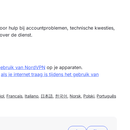
oor hulp bij accountproblemen, technische kwesties,
over de dienst.
gebruik van NordVPN
op je apparaten.
als je internet traag is tijdens het gebruik van
ol
,
Français
,
Italiano
,
日本語
,
한국어
,
Norsk
,
Polski
,
Português