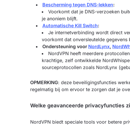
Bescherming tegen DNS-lekken
:
Voorkomt dat je DNS-verzoeken buite
je anoniem blijft.
Automatische Kill Switch
:
Je internetverbinding wordt direct v
voorkomt dat onversleutelde gegevens 
Ondersteuning voor
NordLynx
,
NordWh
NordVPN heeft meerdere protocollen 
krachtige, zelf ontwikkelde NordWhisper
sourceprotocollen zoals NordLynx (ge
OPMERKING
: deze beveiligingsfuncties werk
regelmatig bij om ervoor te zorgen dat je ove
Welke geavanceerde privacyfuncties zi
NordVPN biedt speciale tools voor betere pr