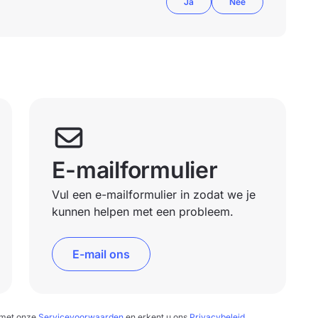
Ja
Nee
E-mailformulier
Vul een e-mailformulier in zodat we je
kunnen helpen met een probleem.
E-mail ons
d met onze
Servicevoorwaarden
en erkent u ons
Privacybeleid
.