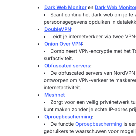
Dark Web Monitor
en
Dark Web Monitor
Scant continu het dark web om je te 
persoonsgegevens opduiken in datalekk
DoubleVPN
:
Leidt je internetverkeer via twee VPN
Onion Over VPN
:
Combineert VPN-encryptie met het To
surfactiviteit.
Obfuscated servers
:
De obfuscated servers van NordVPN zi
ontworpen om VPN-verkeer te maskeren, 
internetactiviteit.
Meshnet
Zorgt voor een veilig privénetwerk tu
kunt maken zonder je echte IP-adres pri
Oproepbescherming
:
De functie
Oproepbescherming
is ee
gebruikers te waarschuwen voor mogelij