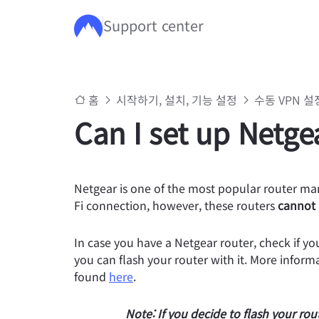
Support center
주요 콘텐츠로 건너뛰기
홈
시작하기, 설치, 기능 설정
수동 VPN 설
Can I set up Netge
Netgear is one of the most popular router ma
Fi connection, however, these routers
cannot 
In case you have a Netgear router, check if 
you can flash your router with it. More inform
found
here
.
Note: If you decide to flash your rou