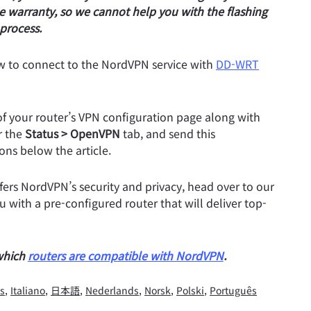
e warranty, so we cannot help you with the flashing
process.
w to connect to the NordVPN service with
DD-WRT
 of your router’s VPN configuration page along with
r the
Status > OpenVPN
tab, and send this
ons below the article.
fers NordVPN’s security and privacy, head over to our
u with a pre-configured router that will deliver top-
 which
routers are compatible with NordVPN
.
s
,
Italiano
,
日本語
,
Nederlands
,
Norsk
,
Polski
,
Português