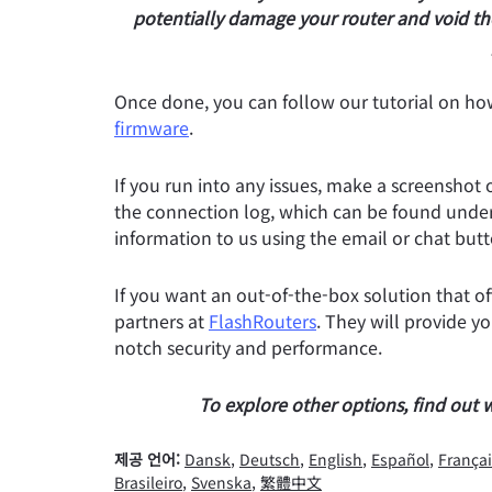
potentially damage your router and void th
Once done, you can follow our tutorial on ho
firmware
.
If you run into any issues, make a screenshot
the connection log, which can be found unde
information to us using the email or chat butt
If you want an out-of-the-box solution that of
partners at
FlashRouters
. They will provide yo
notch security and performance.
To explore other options, find out
제공 언어:
Dansk
,
Deutsch
,
English
,
Español
,
Françai
Brasileiro
,
Svenska
,
繁體中文