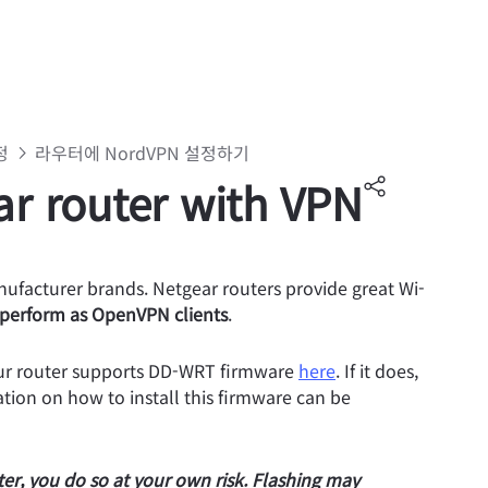
정
라우터에 NordVPN 설정하기
ar router with VPN
nufacturer brands. Netgear routers provide great Wi-
perform as OpenVPN clients
.
your router supports DD-WRT firmware
here
.
If it does,
ation on how to install this firmware can be
ter, you do so at your own risk. Flashing may