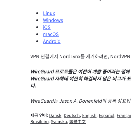
Linux
Windows
iOS
macOS
Android
VPN 연결에서 NordLynx를 제거하려면, NordV
WireGuard 프로토콜은 여전히 개발 중이라는 점
WireGuard 자체에 여전히 해결되지 않은 버그가
다.
WireGuard는 Jason A. Donenfeld의 등록 상표
제공 언어:
Dansk
,
Deutsch
,
English
,
Español
,
Françai
Brasileiro
,
Svenska
,
繁體中文