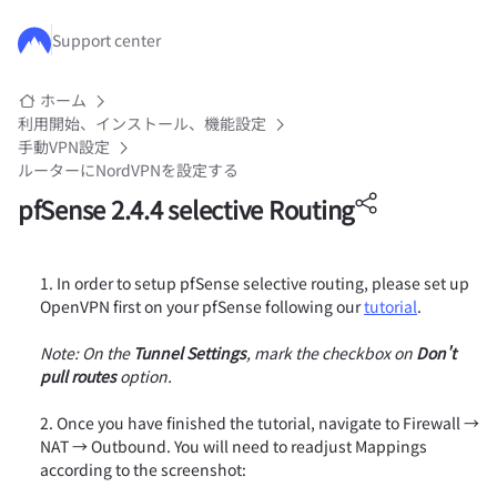
メインコンテンツにスキップ
Support center
ホーム
利用開始、インストール、機能設定
手動VPN設定
ルーターにNordVPNを設定する
pfSense 2.4.4 selective Routing
In order to setup pfSense selective routing, please set up
OpenVPN first on your pfSense following our
tutorial
.
Note: On the
Tunnel Settings
, mark the checkbox on
Don't
pull routes
option.
Once you have finished the tutorial, navigate to Firewall →
NAT → Outbound. You will need to readjust Mappings
according to the screenshot: