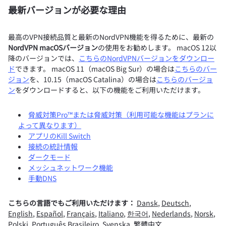
最新バージョンが必要な理由
最高のVPN接続品質と最新のNordVPN機能を得るために、最新の
NordVPN macOSバージョン
の使用をお勧めします。 macOS 12以
降のバージョンでは、
こちらのNordVPNバージョンをダウンロー
ド
できます。 macOS 11（macOS Big Sur）の場合は
こちらのバー
ジョン
を、10.15（macOS Catalina）の場合は
こちらのバージョ
ン
をダウンロードすると、以下の機能をご利用いただけます。
脅威対策Pro™または脅威対策（利用可能な機能はプランに
よって異なります）
アプリのKill Switch
接続の統計情報
ダークモード
メッシュネットワーク機能
手動DNS
こちらの言語でもご利用いただけます：
Dansk
,
Deutsch
,
English
,
Español
,
Français
,
Italiano
,
한국어
,
Nederlands
,
Norsk
,
Polski
,
Português Brasileiro
,
Svenska
,
繁體中文