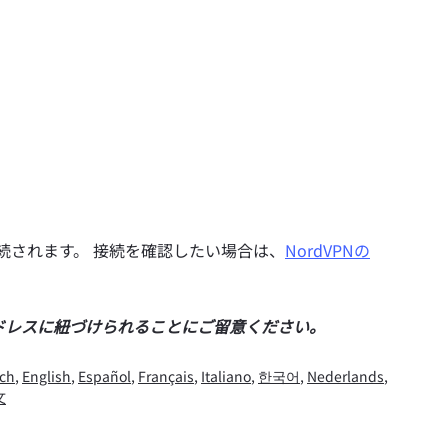
接続されます。 接続を確認したい場合は、
NordVPNの
ドレスに紐づけられることにご留意ください。
ch
,
English
,
Español
,
Français
,
Italiano
,
한국어
,
Nederlands
,
文