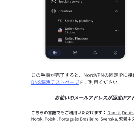
この手順が完了すると、NordVPNの固定IPに
DNS漏洩テストページ
をご利用ください。
お使いのメールアドレスが固定IPア
こちらの言語でもご利用いただけます：
Dansk
,
Deuts
Norsk
,
Polski
,
Português Brasileiro
,
Svenska
,
繁體中