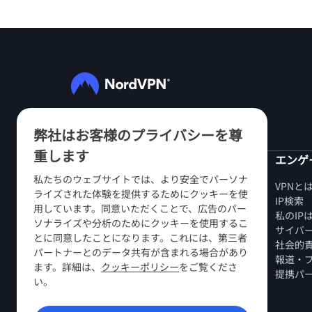
フォローする
弊社はお客様のプライバシーを尊
重します
NordVPN
エンゲ
私たちのウェブサイトでは、より安全でパーソナ
当社について
VPNと
ライズされた体験を提供するためにクッキーを使
採用情報
IP検索
用しています。同意いただくことで、広告のパー
VPN無料トライアル
私のIP
ソナライズや分析のためにクッキーを使用するこ
VPNルーター
サイバ
とに同意したことになります。これには、第三者
第三者によるレビュー
社会的
パートナーとのデータ共有が含まれる場合があり
学生・社員割引
報道・
ます。詳細は、
クッキーポリシー
をご覧くださ
購入先
提携パ
い。
お友達を紹介する
プレスルーム