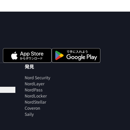
発見
Nord Security
NordLayer
NordPass
NordLocker
NordStellar
Coveron
Saily