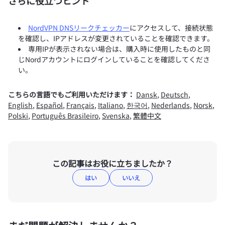
さらに役立つヒント
NordVPN DNSリークチェッカー
にアクセスして、接続状態
を確認し、IPアドレスが変更されていることを確認できます。
専用IPが表示されない場合は、購入時に使用したものと同
じNordアカウントにログインしていることを確認してくださ
い。
こちらの言語でもご利用いただけます：
Dansk
,
Deutsch
,
English
,
Español
,
Français
,
Italiano
,
한국어
,
Nederlands
,
Norsk
,
Polski
,
Português Brasileiro
,
Svenska
,
繁體中文
この記事はお役に立ちましたか？
はい
いいえ