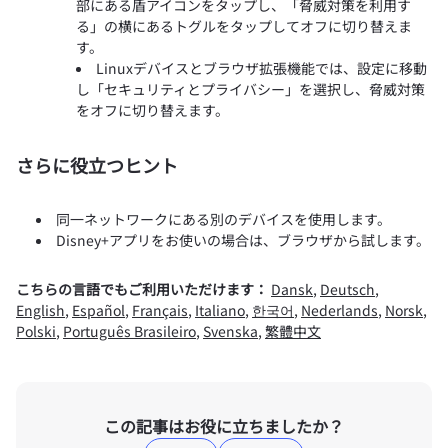
部にある盾アイコンをタップし、「脅威対策を利用す
る」の横にあるトグルをタップしてオフに切り替えま
す。
Linuxデバイスとブラウザ拡張機能では、設定に移動
し「セキュリティとプライバシー」を選択し、脅威対策
をオフに切り替えます。
さらに役立つヒント
同一ネットワークにある別のデバイスを使用します。
Disney+アプリをお使いの場合は、ブラウザから試します。
こちらの言語でもご利用いただけます：
Dansk
,
Deutsch
,
English
,
Español
,
Français
,
Italiano
,
한국어
,
Nederlands
,
Norsk
,
Polski
,
Português Brasileiro
,
Svenska
,
繁體中文
この記事はお役に立ちましたか？