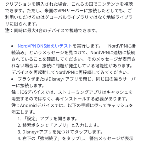
クリプションを購入された場合、これらの国でコンテンツを視聴
できます。ただし、米国のVPNサーバーに接続したとしても、ご
利用いただけるのはグローバルライブラリではなく地域ライブラ
リに限られます。
注：
同時に最大4台のデバイスで視聴できます。
NordVPN DNS漏えいテスト
を実行します。 「NordVPNに接
続済み」というメッセージを見つけて、NordVPNに適切に接続
されていることを確認してください。 そのメッセージが表示さ
れない場合は、接続に問題が発生している可能性があります。
デバイスを再起動してNordVPNに再接続してみてください。
ブラウザまたはDisney+アプリを閉じ、同じ国の違うサーバ
ーに接続します。
注：
iOSデバイスでは、ストリーミングアプリはキャッシュを
消去するのではなく、再インストールする必要があります。
注：
Androidデバイスでは、以下の手順に従ってキャッシュを
消去します。
「設定」アプリを開きます。
検索ボタンで「アプリ」と入力します。
Disney+アプリを見つけてタップします。
右下の「強制終了」をタップし、 警告メッセージが表示