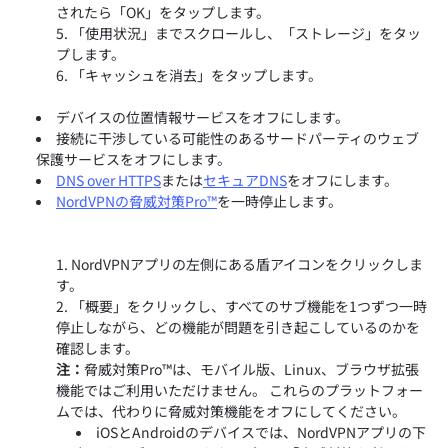
されたら「OK」をタップします。
「使用状況」までスクロールし、「ストレージ」をタッ
プします。
「キャッシュを消去」をタップします。
デバイスの位置情報サービスをオフにします。
接続に干渉している可能性のあるサードパーティのウェブ
保護サービスをオフにします。
DNS over HTTPS
または
セキュアDNS
をオフにします。
NordVPNの脅威対策Pro™
を一時停止します。
NordVPNアプリの左側にある盾アイコンをクリックしま
す。
「概要」をクリックし、すべてのサブ機能を1つずつ一時
停止しながら、どの機能が問題を引き起こしているのかを
確認します。
注：
脅威対策Pro™は、モバイル版、Linux、ブラウザ拡張
機能ではご利用いただけません。 これらのプラットフォー
ムでは、代わりに脅威対策機能をオフにしてください。
iOSとAndroidのデバイスでは、NordVPNアプリの下