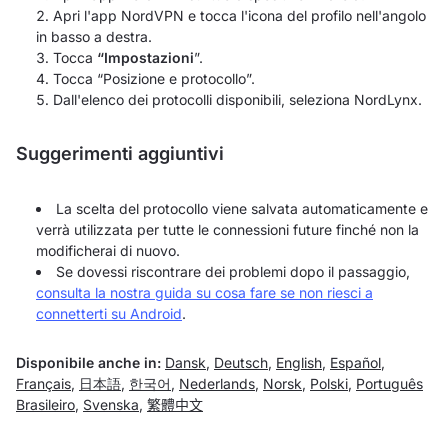
Apri l'app NordVPN e tocca l'icona del profilo nell'angolo
in basso a destra.
Tocca
“Impostazioni
”.
Tocca “Posizione e protocollo”.
Dall'elenco dei protocolli disponibili, seleziona NordLynx.
Suggerimenti aggiuntivi
La scelta del protocollo viene salvata automaticamente e
verrà utilizzata per tutte le connessioni future finché non la
modificherai di nuovo.
Se dovessi riscontrare dei problemi dopo il passaggio,
consulta la nostra guida su cosa fare se non riesci a
connetterti su Android
.
Disponibile anche in:
Dansk
,
Deutsch
,
English
,
Español
,
Français
,
日本語
,
한국어
,
Nederlands
,
Norsk
,
Polski
,
Português
Brasileiro
,
Svenska
,
繁體中文