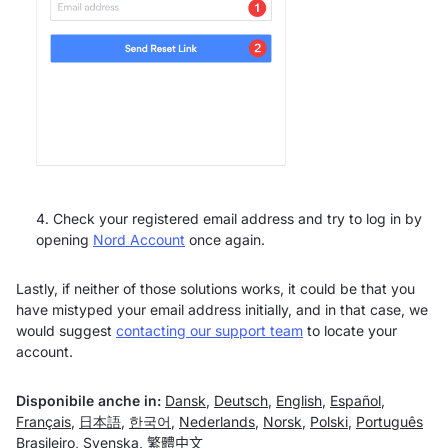
Check your registered email address and try to log in by
opening
Nord Account
once again.
Lastly, if neither of those solutions works, it could be that you
have mistyped your email address initially, and in that case, we
would suggest
contacting our support team
to locate your
account.
Disponibile anche in:
Dansk
,
Deutsch
,
English
,
Español
,
Français
,
日本語
,
한국어
,
Nederlands
,
Norsk
,
Polski
,
Português
Brasileiro
,
Svenska
,
繁體中文