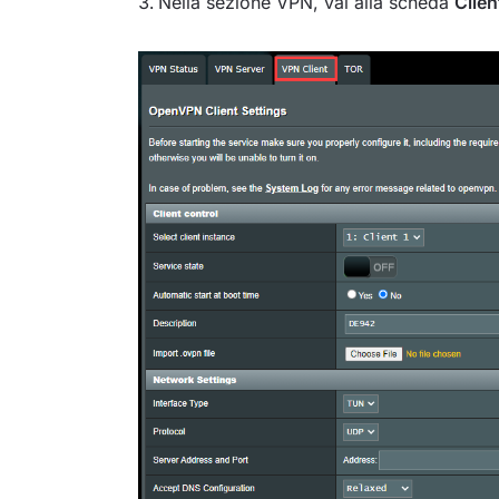
Nella sezione VPN, vai alla scheda
Clie