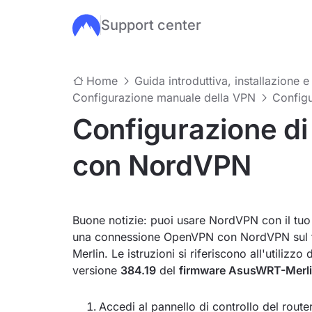
Support center
Salta al contenuto principale
Home
Guida introduttiva, installazione e
Configurazione manuale della VPN
Configu
Configurazione d
con NordVPN
Buone notizie: puoi usare NordVPN con il tuo 
una connessione OpenVPN con NordVPN sul t
Merlin. Le istruzioni si riferiscono all'utiliz
versione
384.19
del
firmware AsusWRT-Merl
Accedi al pannello di controllo del router.