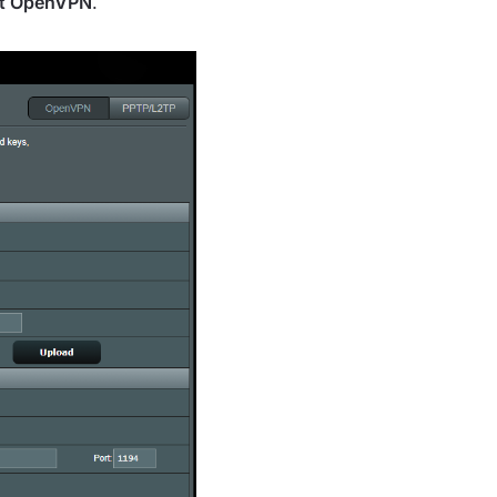
nt OpenVPN
.