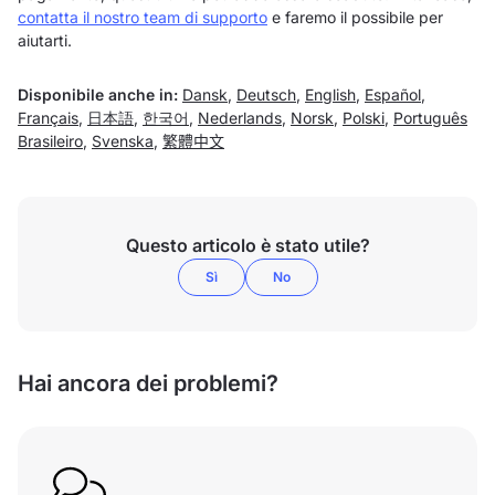
contatta il nostro team di supporto
e faremo il possibile per
aiutarti.
Disponibile anche in:
Dansk
,
Deutsch
,
English
,
Español
,
Français
,
日本語
,
한국어
,
Nederlands
,
Norsk
,
Polski
,
Português
Brasileiro
,
Svenska
,
繁體中文
Questo articolo è stato utile?
Sì
No
Hai ancora dei problemi?