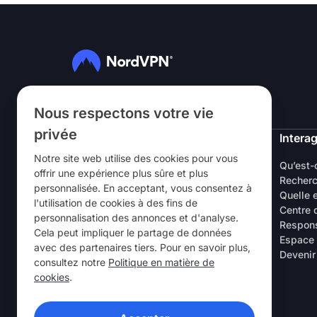
Suivez-nous
Nous respectons votre vie
privée
NordVPN
Interag
Notre site web utilise des cookies pour vous
À Propos
Qu’est-
offrir une expérience plus sûre et plus
Carrières
Recherc
personnalisée. En acceptant, vous consentez à
Essai gratuit VPN
Quelle 
l'utilisation de cookies à des fins de
Routeurs VPN
Centre 
personnalisation des annonces et d'analyse.
Commentaires client
Respons
Cela peut impliquer le partage de données
Réduction spéciale étudiants et
Espace
avec des partenaires tiers. Pour en savoir plus,
employés
Devenir
consultez notre
Politique en matière de
Points de vente
cookies
.
Parrainez un ami
Laboratoire de Recherche