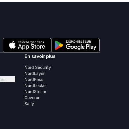
En savoir plus
Nord Security
NordLayer
kies
NordPass
NordLocker
NordStellar
Coveron
Saily