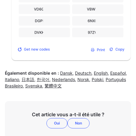
Également disponible en :
Dansk
,
Deutsch
,
English
,
Español
,
Italiano
,
日本語
,
한국어
,
Nederlands
,
Norsk
,
Polski
,
Português
Brasileiro
,
Svenska
,
繁體中文
Cet article vous a-t-il été utile ?
Oui
Non