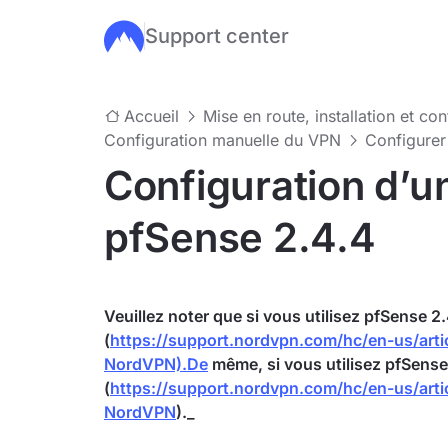
Support center
Passer au contenu principal
Accueil
Mise en route, installation et co
Configuration manuelle du VPN
Configurer
Configuration d’u
pfSense 2.4.4
Veuillez noter que si vous utilisez pfSense 2.
(
https://support.nordvpn.com/hc/en-us/ar
NordVPN).De
même, si vous utilisez pfSense 2
(
https://support.nordvpn.com/hc/en-us/ar
NordVPN
)._