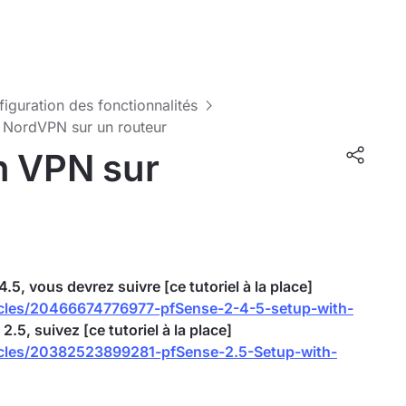
nfiguration des fonctionnalités
 NordVPN sur un routeur
n VPN sur
4.5, vous devrez suivre [ce tutoriel à la place]
ticles/20466674776977-pfSense-2-4-5-setup-with-
.5, suivez [ce tutoriel à la place]
ticles/20382523899281-pfSense-2.5-Setup-with-