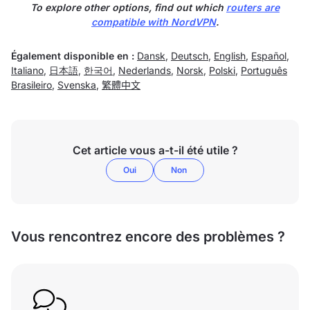
To explore other options, find out which
routers are
compatible with NordVPN
.
Également disponible en :
Dansk
,
Deutsch
,
English
,
Español
,
Italiano
,
日本語
,
한국어
,
Nederlands
,
Norsk
,
Polski
,
Português
Brasileiro
,
Svenska
,
繁體中文
Cet article vous a-t-il été utile ?
Oui
Non
Vous rencontrez encore des problèmes ?