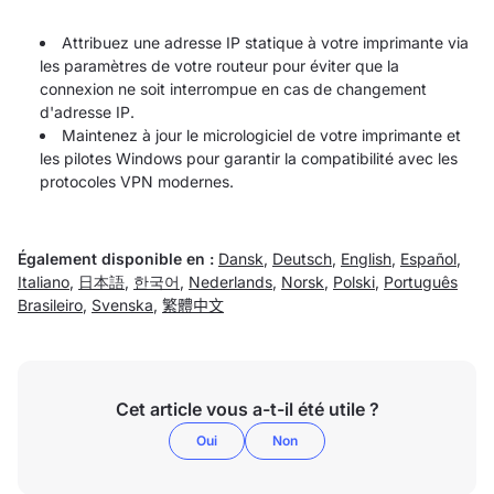
Attribuez une adresse IP statique à votre imprimante via
les paramètres de votre routeur pour éviter que la
connexion ne soit interrompue en cas de changement
d'adresse IP.
Maintenez à jour le micrologiciel de votre imprimante et
les pilotes Windows pour garantir la compatibilité avec les
protocoles VPN modernes.
Également disponible en :
Dansk
,
Deutsch
,
English
,
Español
,
Italiano
,
日本語
,
한국어
,
Nederlands
,
Norsk
,
Polski
,
Português
Brasileiro
,
Svenska
,
繁體中文
Cet article vous a-t-il été utile ?
Oui
Non