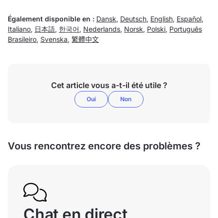
Également disponible en :
Dansk
,
Deutsch
,
English
,
Español
,
Italiano
,
日本語
,
한국어
,
Nederlands
,
Norsk
,
Polski
,
Português
Brasileiro
,
Svenska
,
繁體中文
Cet article vous a-t-il été utile ?
Oui
Non
Vous rencontrez encore des problèmes ?
Chat en direct