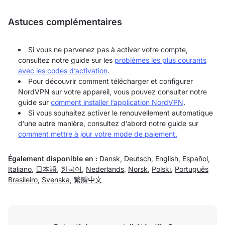
Astuces complémentaires
Si vous ne parvenez pas à activer votre compte,
consultez notre guide sur les
problèmes les plus courants
avec les codes d’activation
.
Pour découvrir comment télécharger et configurer
NordVPN sur votre appareil, vous pouvez consulter notre
guide sur
comment installer l’application NordVPN
.
Si vous souhaitez activer le renouvellement automatique
d’une autre manière, consultez d’abord notre guide sur
comment mettre à jour votre mode de paiement.
Également disponible en :
Dansk
,
Deutsch
,
English
,
Español
,
Italiano
,
日本語
,
한국어
,
Nederlands
,
Norsk
,
Polski
,
Português
Brasileiro
,
Svenska
,
繁體中文