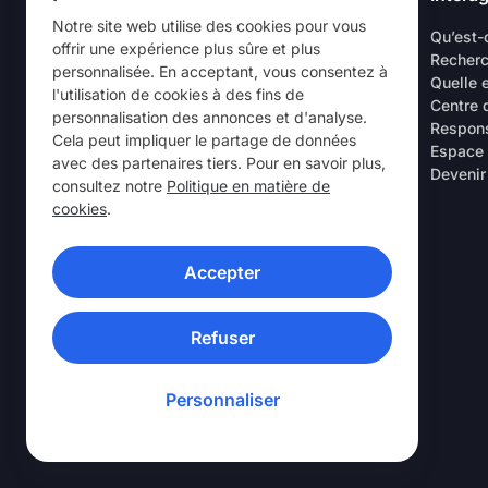
Notre site web utilise des cookies pour vous
À Propos
Qu’est-
offrir une expérience plus sûre et plus
Carrières
Recherc
personnalisée. En acceptant, vous consentez à
Essai gratuit VPN
Quelle 
l'utilisation de cookies à des fins de
Routeurs VPN
Centre 
personnalisation des annonces et d'analyse.
Commentaires client
Respons
Cela peut impliquer le partage de données
Réduction spéciale étudiants et
Espace
avec des partenaires tiers. Pour en savoir plus,
employés
Devenir
consultez notre
Politique en matière de
Points de vente
cookies
.
Parrainez un ami
Laboratoire de Recherche
Accepter
APPLICATIONS VPN
Refuser
Personnaliser
© 2026 Nord Security. Tous droits réservés