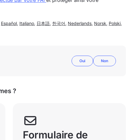
fectué par votre FAI
et protéger ainsi votre
,
Español
,
Italiano
,
日本語
,
한국어
,
Nederlands
,
Norsk
,
Polski
,
Oui
Non
mes ?
Formulaire de