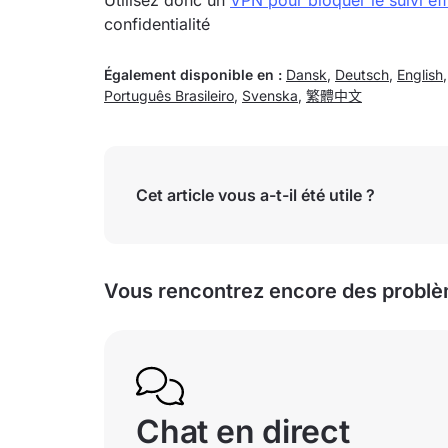
Utilisez donc un
VPN pour bloquer le suivi ef
confidentialité
Également disponible en :
Dansk
,
Deutsch
,
English
Português Brasileiro
,
Svenska
,
繁體中文
Cet article vous a-t-il été utile ?
Vous rencontrez encore des problè
Chat en direct