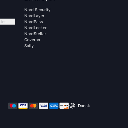
Nord Security
NordLayer
kies
NordPass
NordLocker
NordStellar
Coveron
Saily