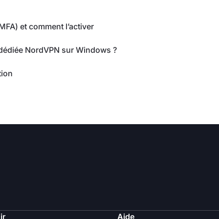
(MFA) et comment l’activer
 dédiée NordVPN sur Windows ?
tion
ir
Aide