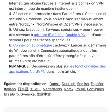
Internet, qui bloque l'accès à Internet si la connexion VPN
est interrompue de manière inattendue.
Sélection du protocole : dans Paramètres > Connexion et
sécurité > Protocole, vous pouvez basculer manuellement
entre NordLynx, NordWhisper et OpenVPN si nécessaire.
Utilisez la section « Serveurs spécialisés » pour trouver
des serveurs à
adresse IP dédiée
,
Double VPN
, et d'autres
serveurs pour des tâches spécifiques.
Connexion automatique
: activez « Lancer au démarrage
de Windows » et « Connexion automatique » dans les
paramètres afin d'être sûr d'être protégé dès que vous
allumez votre ordinateur.
REMARQUE :
Découvrez-en plus sur
les fonctionnalités des
applications NordVPN
dans notre article.
Également disponible en :
Dansk
,
Deutsch
,
English
,
Español
,
Italiano
,
日本語
,
한국어
,
Nederlands
,
Norsk
,
Polski
,
Português
Brasileiro
,
Svenska
,
繁體中文