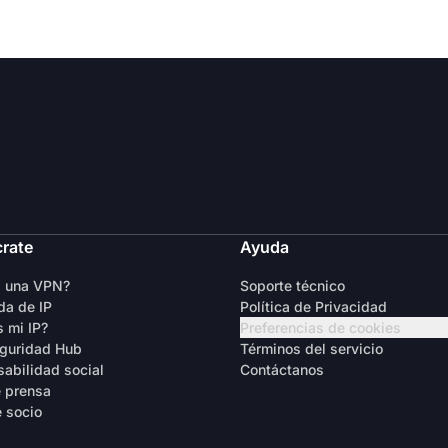
crate
Ayuda
s una VPN?
Soporte técnico
a de IP
Política de Privacidad
s mi IP?
Preferencias de cookies
guridad Hub
Términos del servicio
abilidad social
Contáctanos
 prensa
 socio