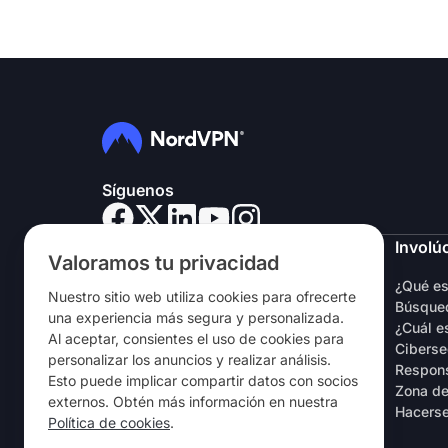
Síguenos
NordVPN
Involú
Valoramos tu privacidad
Sobre nosotros
¿Qué e
Nuestro sitio web utiliza cookies para ofrecerte
Empleo
Búsqued
una experiencia más segura y personalizada.
Prueba gratuita de VPN
¿Cuál e
Al aceptar, consientes el uso de cookies para
Routers VPN
Ciberse
personalizar los anuncios y realizar análisis.
Opiniones
Respons
Esto puede implicar compartir datos con socios
Descuento de estudiantes y
Zona de
externos. Obtén más información en nuestra
empleados
Hacerse
Política de cookies
.
Dónde comprar