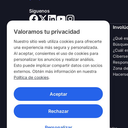
Síguenos
NordVPN
Involú
Valoramos tu privacidad
Sobre nosotros
¿Qué e
Nuestro sitio web utiliza cookies para ofrecerte
Empleo
Búsqued
una experiencia más segura y personalizada.
Prueba gratuita de VPN
¿Cuál e
Al aceptar, consientes el uso de cookies para
Routers VPN
Ciberse
personalizar los anuncios y realizar análisis.
Opiniones
Respons
Esto puede implicar compartir datos con socios
Descuento de estudiantes y
Zona de
externos. Obtén más información en nuestra
empleados
Hacerse
Política de cookies
.
Dónde comprar
Recomienda a un amigo
Aceptar
APLICACIONES VPN
Rechazar
Personalizar