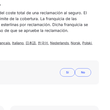
?
el coste total de una reclamación al seguro. El
ímite de la cobertura. La franquicia de las
 esterlinas por reclamación. Dicha franquicia se
so de que se apruebe la reclamación.
ançais
,
Italiano
,
日本語
,
한국어
,
Nederlands
,
Norsk
,
Polski
,
Sí
No