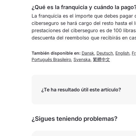
¿Qué es la franquicia y cuándo la pago
La franquicia es el importe que debes pagar d
ciberseguro se hará cargo del resto hasta el l
prestaciones del ciberseguro es de 100 libras
descuenta del reembolso que recibirás en ca
También disponible en:
Dansk
,
Deutsch
,
English
,
Fr
Português Brasileiro
,
Svenska
,
繁體中文
¿Te ha resultado útil este artículo?
¿Sigues teniendo problemas?