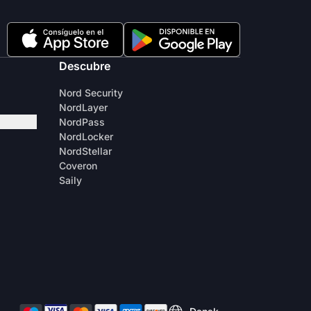
Descubre
Nord Security
NordLayer
NordPass
NordLocker
NordStellar
Coveron
Saily