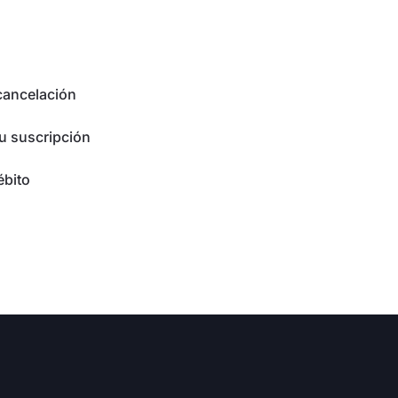
cancelación
u suscripción
ébito