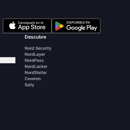
Descubre
Nord Security
NordLayer
NordPass
NordLocker
NordStellar
Coveron
Saily