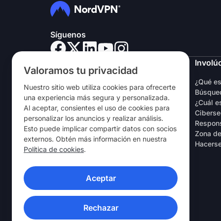
Síguenos
NordVPN
Involú
Valoramos tu privacidad
Sobre nosotros
¿Qué e
Nuestro sitio web utiliza cookies para ofrecerte
Empleo
Búsqued
una experiencia más segura y personalizada.
Prueba gratuita de VPN
¿Cuál e
Al aceptar, consientes el uso de cookies para
Routers VPN
Ciberse
personalizar los anuncios y realizar análisis.
Opiniones
Respons
Esto puede implicar compartir datos con socios
Descuento de estudiantes y
Zona de
externos. Obtén más información en nuestra
empleados
Hacerse
Política de cookies
.
Dónde comprar
Recomienda a un amigo
Aceptar
APLICACIONES VPN
Rechazar