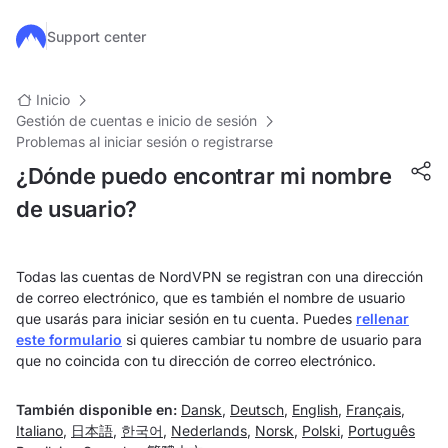
Ir al contenido principal
Support center
Inicio
Gestión de cuentas e inicio de sesión
Problemas al iniciar sesión o registrarse
¿Dónde puedo encontrar mi nombre
de usuario?
Todas las cuentas de NordVPN se registran con una dirección
de correo electrónico, que es también el nombre de usuario
que usarás para iniciar sesión en tu cuenta. Puedes
rellenar
este formulario
si quieres cambiar tu nombre de usuario para
que no coincida con tu dirección de correo electrónico.
También disponible en:
Dansk
,
Deutsch
,
English
,
Français
,
Italiano
,
日本語
,
한국어
,
Nederlands
,
Norsk
,
Polski
,
Português