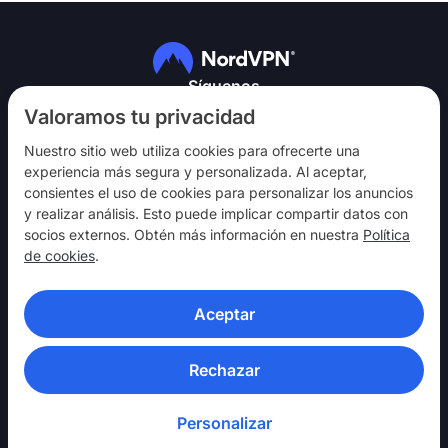
Síguenos
Valoramos tu privacidad
Nuestro sitio web utiliza cookies para ofrecerte una
experiencia más segura y personalizada. Al aceptar,
consientes el uso de cookies para personalizar los anuncios
y realizar análisis. Esto puede implicar compartir datos con
NordVPN
socios externos. Obtén más información en nuestra
Política
Involúcrate
de cookies
.
Ayuda
Aceptar
Descubre
APLICACIONES VPN
Rechazar
Personalizar
© 2026 Nord Security. Todos los derechos reservados