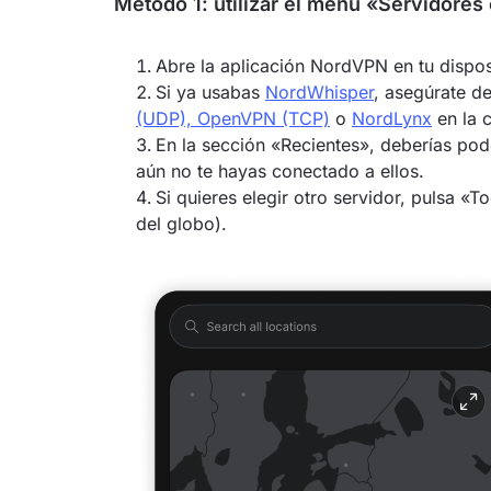
Método 1: utilizar el menú «Servidores
Abre la aplicación NordVPN en tu dispos
Si ya usabas
NordWhisper
, asegúrate d
(UDP), OpenVPN (TCP)
o
NordLynx
en la c
En la sección «Recientes», deberías pod
aún no te hayas conectado a ellos.
Si quieres elegir otro servidor, pulsa «T
del globo).