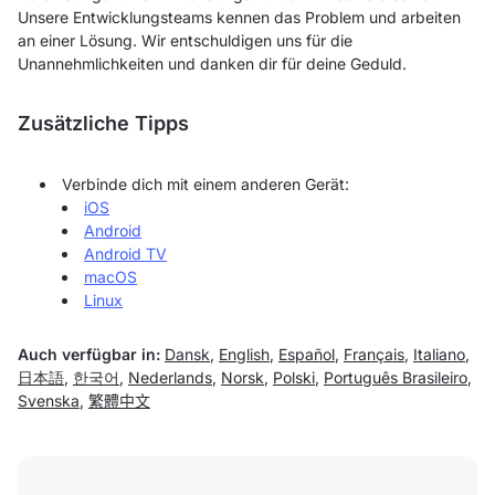
Unsere Entwicklungsteams kennen das Problem und arbeiten
an einer Lösung. Wir entschuldigen uns für die
Unannehmlichkeiten und danken dir für deine Geduld.
Zusätzliche Tipps
Verbinde dich mit einem anderen Gerät:
iOS
Android
Android TV
macOS
Linux
Auch verfügbar in:
Dansk
,
English
,
Español
,
Français
,
Italiano
,
日本語
,
한국어
,
Nederlands
,
Norsk
,
Polski
,
Português Brasileiro
,
Svenska
,
繁體中文