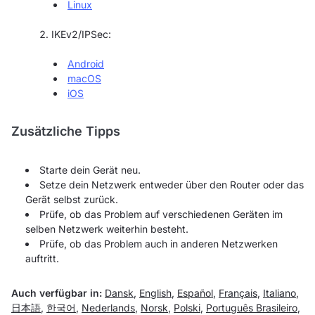
Linux
IKEv2/IPSec:
Android
macOS
iOS
Zusätzliche Tipps
Starte dein Gerät neu.
Setze dein Netzwerk entweder über den Router oder das
Gerät selbst zurück.
Prüfe, ob das Problem auf verschiedenen Geräten im
selben Netzwerk weiterhin besteht.
Prüfe, ob das Problem auch in anderen Netzwerken
auftritt.
Auch verfügbar in:
Dansk
,
English
,
Español
,
Français
,
Italiano
,
日本語
,
한국어
,
Nederlands
,
Norsk
,
Polski
,
Português Brasileiro
,