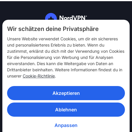
Folg uns
Wir schätzen deine Privatsphäre
Unsere Website verwendet Cookies, um dir ein sichereres
und personalisierteres Erlebnis zu bieten. Wenn du
zustimmst, erklärst du dich mit der Verwendung von Cookies
für die Personalisierung von Werbung und für Analysen
einverstanden. Dies kann die Weitergabe von Daten an
NordVPN
Drittanbieter beinhalten. Weitere Informationen findest du in
Mach mit
unserer
Cookie-Richtlinie
.
Hilfe
Akzeptieren
Entdecken
VPN-APPS
Ablehnen
Anpassen
© 2026 Nord Security. Alle Rechte vorbehalten