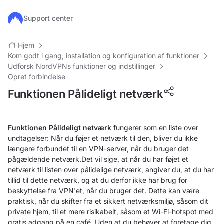
Gå til hovedindhold
Support center
Hjem
Kom godt i gang, installation og konfiguration af funktioner
Udforsk NordVPNs funktioner og indstillinger
Opret forbindelse
Funktionen Pålideligt netværk
Funktionen Pålideligt netværk
fungerer som en liste over
undtagelser: Når du føjer et netværk til den, bliver du ikke
længere forbundet til en VPN-server, når du bruger det
pågældende netværk.Det vil sige, at når du har føjet et
netværk til listen over pålidelige netværk, angiver du, at du har
tillid til dette netværk, og at du derfor ikke har brug for
beskyttelse fra VPN'et, når du bruger det. Dette kan være
praktisk, når du skifter fra et sikkert netværksmiljø, såsom dit
private hjem, til et mere risikabelt, såsom et Wi-Fi-hotspot med
gratis adgang på en café. Uden at du behøver at foretage dig