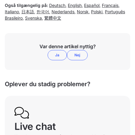
Også tilgængelig på:
Deutsch
,
English
,
Español
,
Français
,
Italiano
,
日本語
,
한국어
,
Nederlands
,
Norsk
,
Polski
,
Português
Brasileiro
,
Svenska
,
繁體中文
Var denne artikel nyttig?
Ja
Nej
Oplever du stadig problemer?
Live chat