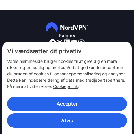
Følg os
Vi værdsætter dit privatliv
Vores hjemmeside bruger cookies til at give dig en mere
sikker og personlig oplevelse. Ved at godkende accepterer
du brugen af ​​cookies til annoncepersonalisering og analyser.
NordVPN
Dette kan indebære deling af data med tredjepartspartnere.
Vær med
Få mere at vide i vores
Cookiepolitik
.
Hjælp
Accepter
Opdag
VPN-APPS
Afvis