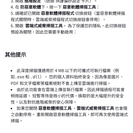
開啟
進階設定
（透過
保護偏好設定
卡片）。
在
防惡意軟體
下，按一下
惡意軟體掃描工具
：
請確認已開啟
惡意軟體掃描程式
切換按鈕（當惡意軟體掃描
程式關閉時，雲端威脅掃描程式切換按鈕會停用）。
開啟
雲端式威脅掃描工具
。 為了保護您的隱私，此切換按鈕
預設為關閉，因此您需要手動啟用：
其他提示
此深度掃描僅適用於 4 MB 以下的可攜式可執行檔案（例
如
和
）。 您的個人資料始終安全，因為像是圖片、
.exe
.dll
PDF 和文字檔案等檔案絕對不會上傳至雲端進行掃描。
由於此功能會在雲端上傳並執行檔案，因此掃描過程可能會
稍微延遲。 短暫等待是微小的代價，換取的是大幅提升的安全
性，以及對抗進階威脅的安心保障。
如果您關閉
惡意軟體掃描工具
，
雲端式威脅掃描工具
也會隨
之自動停用。 重新開啟惡意軟體掃描工具，即可再次使用雲端式
掃描。