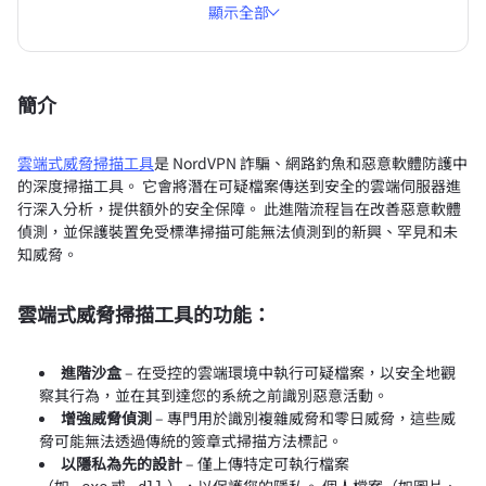
顯示全部
簡介
雲端式威脅掃描工具
是 NordVPN 詐騙、網路釣魚和惡意軟體防護中
的深度掃描工具。 它會將潛在可疑檔案傳送到安全的雲端伺服器進
行深入分析，提供額外的安全保障。 此進階流程旨在改善惡意軟體
偵測，並保護裝置免受標準掃描可能無法偵測到的新興、罕見和未
知威脅。
雲端式威脅掃描工具的功能：
進階沙盒
– 在受控的雲端環境中執行可疑檔案，以安全地觀
察其行為，並在其到達您的系統之前識別惡意活動。
增強威脅偵測
– 專門用於識別複雜威脅和零日威脅，這些威
脅可能無法透過傳統的簽章式掃描方法標記。
以隱私為先的設計
– 僅上傳特定可執行檔案