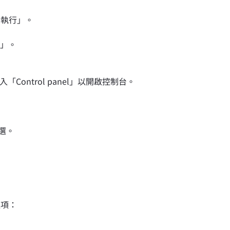
分執行」。
h」。
「Control panel」以開啟控制台。
勾選。
選項：