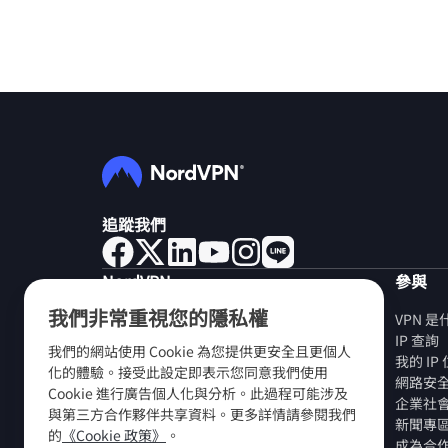
追蹤我們
NordVPN
參與
我們非常重視您的隱私權
關於我們
VPN 
工作機會
IP 查詢
我們的網站使用 Cookie 為您提供更安全且更個人
免費試用 VPN
我的 I
化的體驗。接受此設定即表示您同意我們使用
VPN 路由器
網路安
Cookie 進行廣告個人化與分析。此過程可能涉及
評價
企業社
與第三方合作夥伴共享資料。更多詳情請參閱我們
學生和員工折扣
新聞專
的
《Cookie 政策》
。
在哪裏購買？
成為合