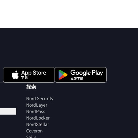
探索
Nord Security
NordLayer
NordPass
NordLocker
NordStellar
Coveron
Saily