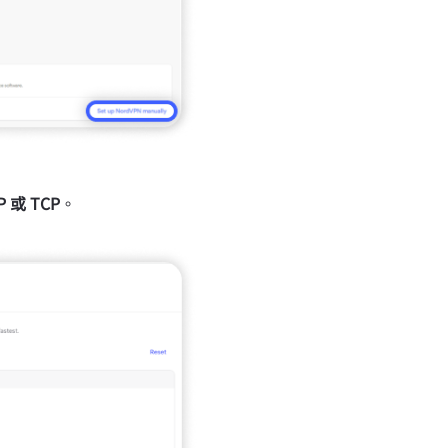
P
或
TCP
。