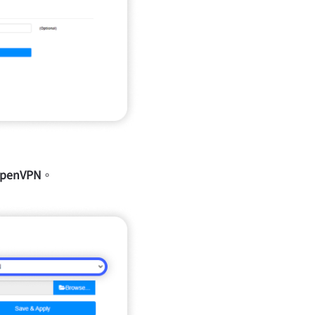
penVPN
。