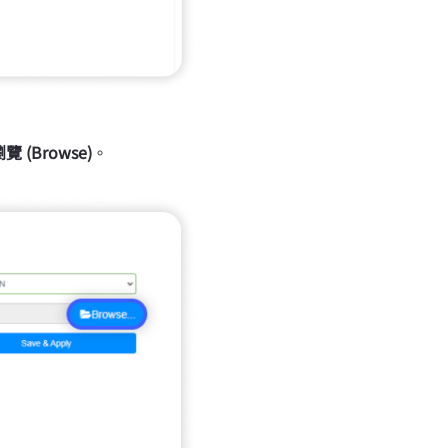
覽 (Browse)
。