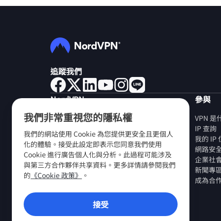
追蹤我們
NordVPN
參與
我們非常重視您的隱私權
關於我們
VPN 
工作機會
IP 查詢
我們的網站使用 Cookie 為您提供更安全且更個人
免費試用 VPN
我的 I
化的體驗。接受此設定即表示您同意我們使用
VPN 路由器
網路安
Cookie 進行廣告個人化與分析。此過程可能涉及
評價
企業社
與第三方合作夥伴共享資料。更多詳情請參閱我們
學生和員工折扣
新聞專
的
《Cookie 政策》
。
在哪裏購買？
成為合
推薦好友
接受
VPN 應用程式