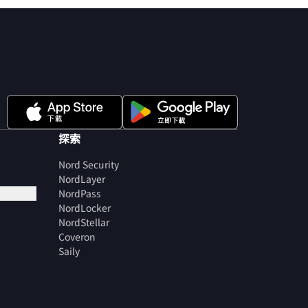
探索
Nord Security
NordLayer
NordPass
NordLocker
NordStellar
Coveron
Saily